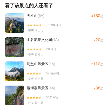
看了该景点的人还看了
130
天柱山
(5A)
¥
起
1529条评论


安庆·潜山市
20
山谷流泉文化园
(4A)
¥
起
2条评论


安庆·天柱山
110
明堂山风景区
(4A)
¥
起
521条评论


安庆·岳西县
38
铜锣寨风景区
(4A)
¥
起
54条评论


六安·霍山县