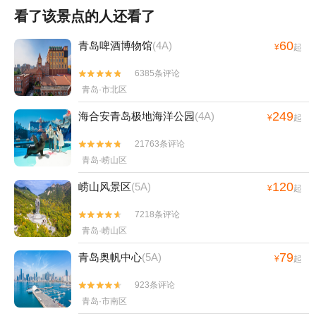
看了该景点的人还看了
60
青岛啤酒博物馆
(4A)
¥
起
6385条评论


青岛·市北区
249
海合安青岛极地海洋公园
(4A)
¥
起
21763条评论


青岛·崂山区
120
崂山风景区
(5A)
¥
起
7218条评论


青岛·崂山区
79
青岛奥帆中心
(5A)
¥
起
923条评论


青岛·市南区