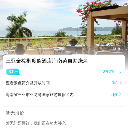


9
三亚金棕榈度假酒店海南菜自助烧烤
3.0
2条评论

分
查看景点简介及开放时间
简介


海南省三亚市亚龙湾国家旅游度假区内
地图
暂无报价
暂无门票预订，我们正在努力补充