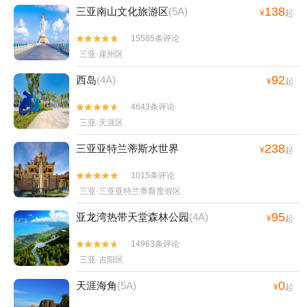
138
三亚南山文化旅游区
(5A)
¥
起
15585条评论


三亚·崖州区
92
西岛
(4A)
¥
起
4643条评论


三亚·天涯区
238
三亚亚特兰蒂斯水世界
¥
起
1015条评论


三亚·三亚亚特兰蒂斯度假区
95
亚龙湾热带天堂森林公园
(4A)
¥
起
14963条评论


三亚·吉阳区
0
天涯海角
(5A)
¥
起