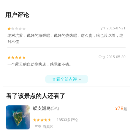
用户评论
y*i 2015-07-21


绝对坑爹，说好的海鲜呢，说好的烧烤呢，这么贵，啥也没吃着，绝
对不值
C*g 2015-05-30


一个露天的自助烧烤店，感觉很不错。
查看全部点评

看了该景点的人还看了
78
蜈支洲岛
(5A)
¥
起
18533条评论


三亚·海棠区