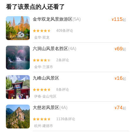
看了该景点的人还看了
115
金华双龙风景旅游区
(5A)
¥
起
409条评论


金华·双龙
69
六洞山风景名胜区
(4A)
¥
起
2条评论


金华·兰溪市
16
九峰山风景区
¥
起
8条评论


伊春·金山屯区
74
大慈岩风景区
(4A)
¥
起
1139条评论


杭州·建德市