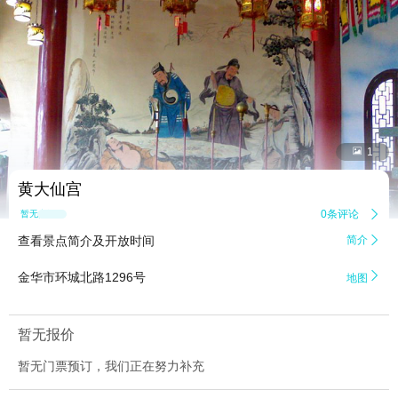


1
黄大仙宫
0条评论

暂无点评
查看景点简介及开放时间
简介


金华市环城北路1296号
地图
暂无报价
暂无门票预订，我们正在努力补充