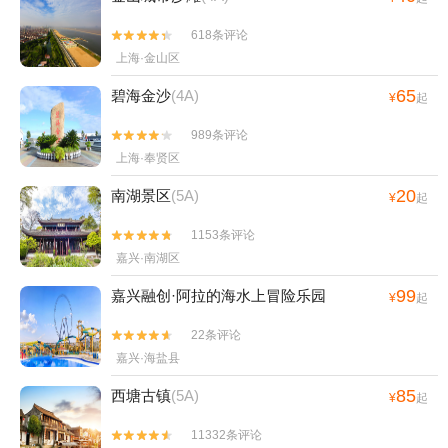
618条评论


上海·金山区
65
碧海金沙
(4A)
¥
起
989条评论


上海·奉贤区
20
南湖景区
(5A)
¥
起
1153条评论


嘉兴·南湖区
99
嘉兴融创·阿拉的海水上冒险乐园
¥
起
22条评论


嘉兴·海盐县
85
西塘古镇
(5A)
¥
起
11332条评论

