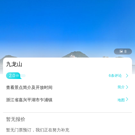


8
九龙山
2.0
6条评论

分
查看景点简介及开放时间
简介


浙江省嘉兴平湖市乍浦镇
地图
暂无报价
暂无门票预订，我们正在努力补充