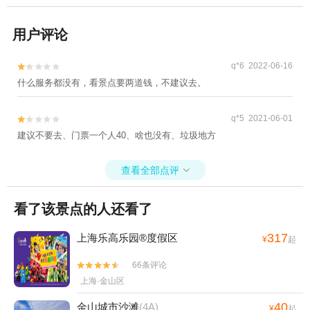
用户评论
q*6 2022-06-16


什么服务都没有，看景点要两道钱，不建议去。
q*5 2021-06-01


建议不要去、门票一个人40、啥也没有、垃圾地方
查看全部点评

看了该景点的人还看了
317
上海乐高乐园®度假区
¥
起
66条评论


上海·金山区
40
金山城市沙滩
(4A)
¥
起