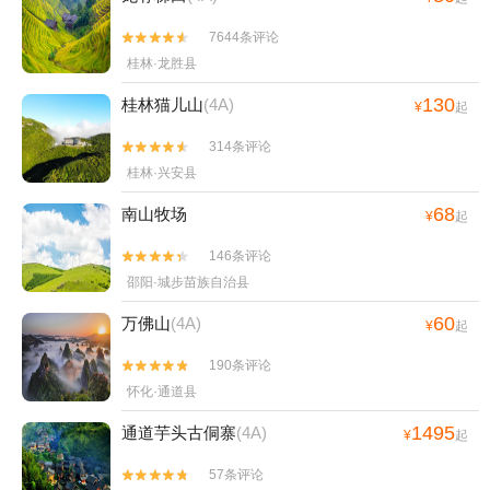
7644条评论


桂林·龙胜县
130
桂林猫儿山
(4A)
¥
起
314条评论


桂林·兴安县
68
南山牧场
¥
起
146条评论


邵阳·城步苗族自治县
60
万佛山
(4A)
¥
起
190条评论


怀化·通道县
1495
通道芋头古侗寨
(4A)
¥
起
57条评论

