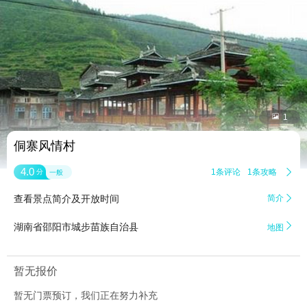


1
侗寨风情村
4.0
1条评论
1条攻略

分
一般
查看景点简介及开放时间
简介


湖南省邵阳市城步苗族自治县
地图
暂无报价
暂无门票预订，我们正在努力补充