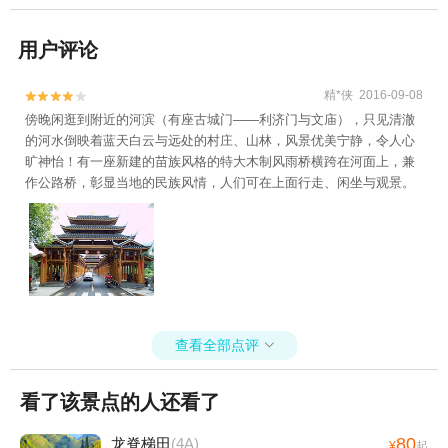
用户评论
精*侠 2016-09-08


傍晚闲逛到附近的河滨（有座古城门——利济门与文庙），只见清澈
的河水倒映着蓝天白云与远处的村庄、山林，风景优美宁静，令人心
旷神怡！有一座新建的苗族风格的特大木制风雨桥横跨在河面上，兼
作公路桥，彰显当地的民族风情，人们可在上面行走、闲坐与观景。
查看全部点评

看了该景点的人还看了
80
龙脊梯田
(4A)
¥
起