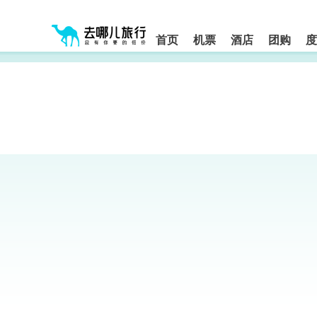
请
提
提
按
示:
示:
shift+enter
您
您
进
首页
机票
酒店
团购
度
入
已
已
去
进
离
哪
入
开
网
网
网
智
能
站
站
导
导
导
盲
航
航
语
音
区,
区
引
本
导
区
模
域
式
含
有
6
个
模
块,
按
下
Tab
键
浏