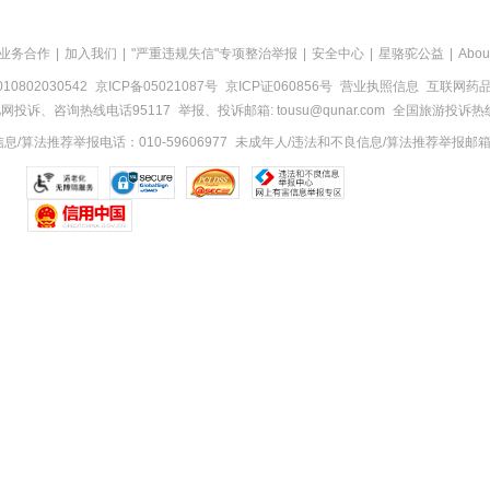
业务合作
|
加入我们
|
"严重违规失信"专项整治举报
|
安全中心
|
星骆驼公益
|
Abou
0802030542
京ICP备05021087号
京ICP证060856号
营业执照信息
互联网药品信
网投诉、咨询热线电话95117
举报、投诉邮箱: tousu@qunar.com
全国旅游投诉热线:
/算法推荐举报电话：010-59606977
未成年人/违法和不良信息/算法推荐举报邮箱：to