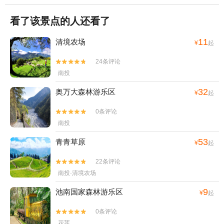
看了该景点的人还看了
11
清境农场
¥
起
24条评论


南投
32
奥万大森林游乐区
¥
起
0条评论


南投
53
青青草原
¥
起
22条评论


南投·清境农场
9
池南国家森林游乐区
¥
起
0条评论


花莲