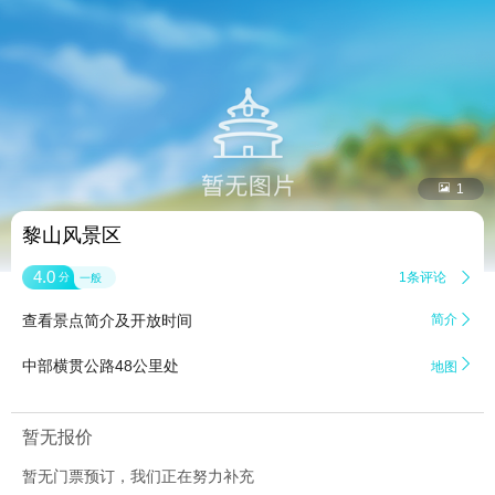


1
黎山风景区
4.0
1条评论

分
一般
查看景点简介及开放时间
简介


中部横贯公路48公里处
地图
暂无报价
暂无门票预订，我们正在努力补充