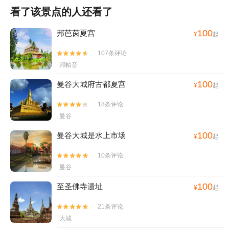
看了该景点的人还看了
100
邦芭茵夏宫
¥
起
107条评论


邦帕音
100
曼谷大城府古都夏宫
¥
起
18条评论


曼谷
100
曼谷大城是水上市场
¥
起
10条评论


曼谷
100
至圣佛寺遗址
¥
起
21条评论


大城