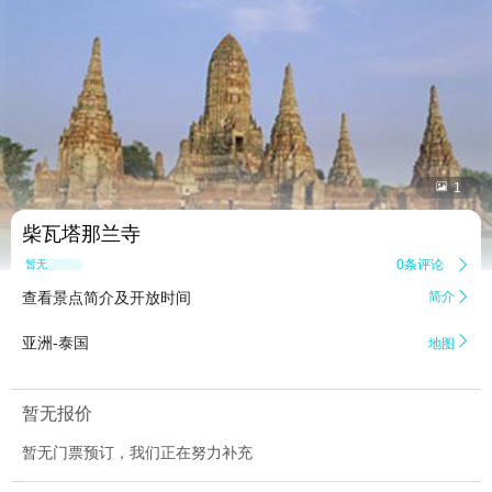


1
柴瓦塔那兰寺
0条评论

暂无点评
查看景点简介及开放时间
简介


亚洲-泰国
地图
暂无报价
暂无门票预订，我们正在努力补充