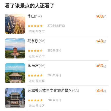
看了该景点的人还看了
80
华山
(5A)
¥
起
27054条评论


渭南·华阴市
49
鹳雀楼
(4A)
¥
起
380条评论


运城·永济市
60
永乐宫
(4A)
¥
起
295条评论


运城·芮城县
54
运城关公故里文化旅游景区
(4A)
¥
起
781条评论


运城·盐湖区