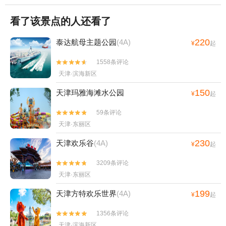
看了该景点的人还看了
220
泰达航母主题公园
(4A)
¥
起
1558条评论


天津·滨海新区
150
天津玛雅海滩水公园
¥
起
59条评论


天津·东丽区
230
天津欢乐谷
(4A)
¥
起
3209条评论


天津·东丽区
199
天津方特欢乐世界
(4A)
¥
起
1356条评论


天津·滨海新区