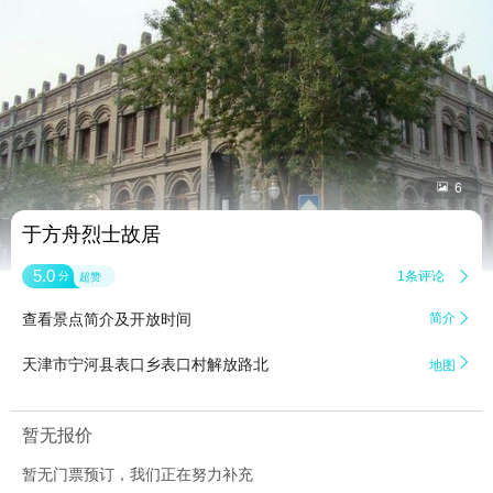


6
于方舟烈士故居
5.0
1条评论

分
超赞
查看景点简介及开放时间
简介


天津市宁河县表口乡表口村解放路北
地图
暂无报价
暂无门票预订，我们正在努力补充