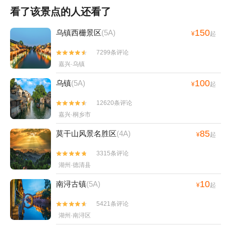
看了该景点的人还看了
150
乌镇西栅景区
(5A)
¥
起
7299条评论


嘉兴·乌镇
100
乌镇
(5A)
¥
起
12620条评论


嘉兴·桐乡市
85
莫干山风景名胜区
(4A)
¥
起
3315条评论


湖州·德清县
10
南浔古镇
(5A)
¥
起
5421条评论


湖州·南浔区