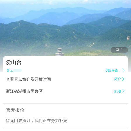


1
爱山台
0条评论

暂无点评
查看景点简介及开放时间
简介


浙江省湖州市吴兴区
地图
暂无报价
暂无门票预订，我们正在努力补充