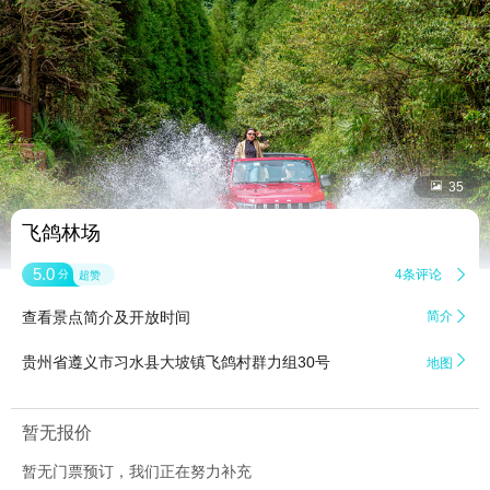


35
飞鸽林场
5.0
4条评论

分
超赞
查看景点简介及开放时间
简介


贵州省遵义市习水县大坡镇飞鸽村群力组30号
地图
暂无报价
暂无门票预订，我们正在努力补充