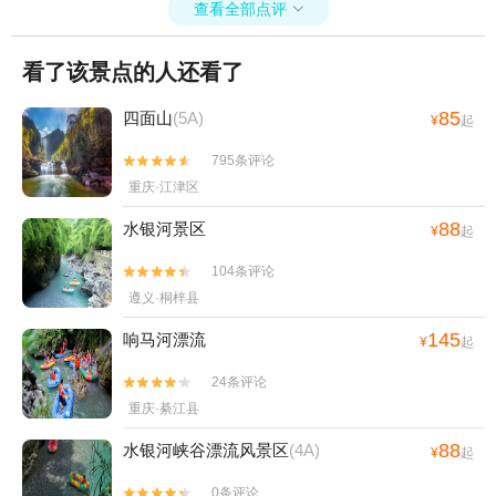
查看全部点评

看了该景点的人还看了
85
四面山
(5A)
¥
起
795条评论


重庆·江津区
88
水银河景区
¥
起
104条评论


遵义·桐梓县
145
响马河漂流
¥
起
24条评论


重庆·綦江县
88
水银河峡谷漂流风景区
(4A)
¥
起
0条评论

