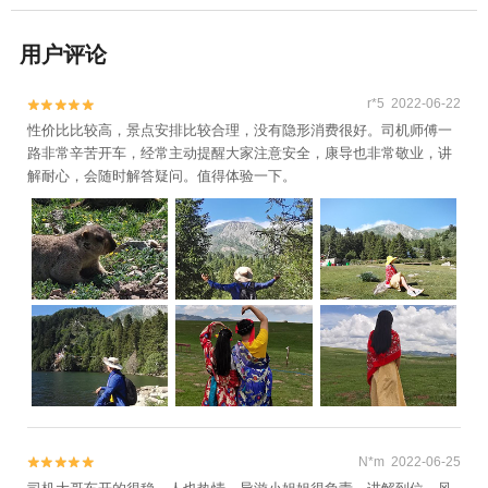
用户评论
r*5 2022-06-22


性价比比较高，景点安排比较合理，没有隐形消费很好。司机师傅一
路非常辛苦开车，经常主动提醒大家注意安全，康导也非常敬业，讲
解耐心，会随时解答疑问。值得体验一下。
N*m 2022-06-25

