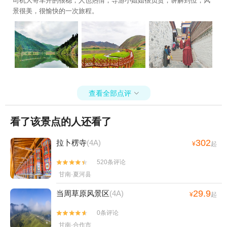
司机大哥车开的很稳，人也热情，导游小姐姐很负责，讲解到位，风
景很美，很愉快的一次旅程。
查看全部点评

看了该景点的人还看了
302
拉卜楞寺
(4A)
¥
起
520条评论


甘南·夏河县
29.9
当周草原风景区
(4A)
¥
起
0条评论


甘南·合作市