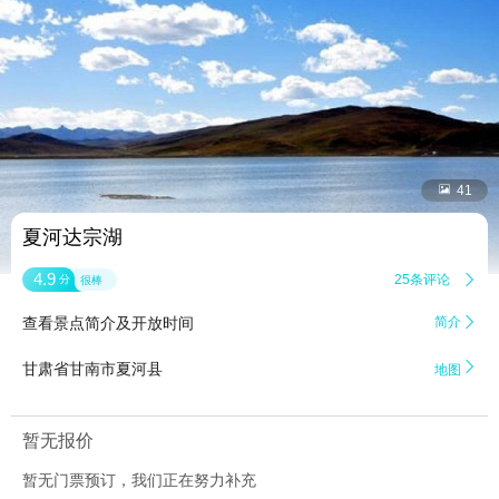


41
夏河达宗湖
4.9
25条评论

分
很棒
查看景点简介及开放时间
简介


甘肃省甘南市夏河县
地图
暂无报价
暂无门票预订，我们正在努力补充