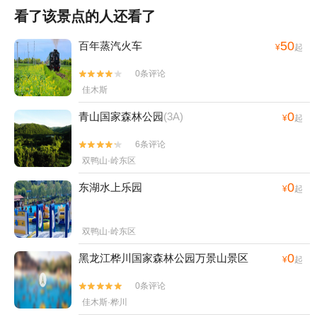
看了该景点的人还看了
50
百年蒸汽火车
¥
起
0条评论


佳木斯
0
青山国家森林公园
(3A)
¥
起
6条评论


双鸭山·岭东区
0
东湖水上乐园
¥
起
双鸭山·岭东区
0
黑龙江桦川国家森林公园万景山景区
¥
起
0条评论


佳木斯·桦川