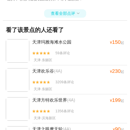
查看全部点评

看了该景点的人还看了
150
天津玛雅海滩水公园
¥
起
59条评论


天津·东丽区
230
天津欢乐谷
(4A)
¥
起
3209条评论


天津·东丽区
199
天津方特欢乐世界
(4A)
¥
起
1356条评论


天津·滨海新区
90
天津之眼摩天轮
(4A)
¥
起