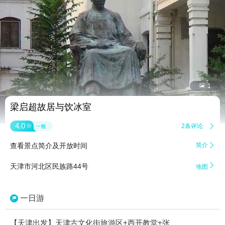


1
梁启超故居与饮冰室
4.0
2条评论

分
一般
查看景点简介及开放时间
简介


天津市河北区民族路44号
地图
一日游
【天津出发】天津古文化街旅游区+西开教堂+张