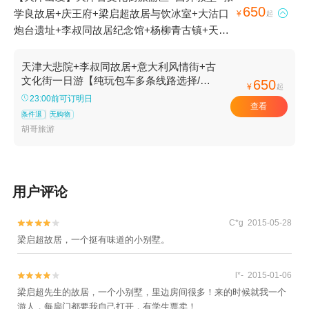
650
学良故居+庆王府+梁启超故居与饮冰室+大沽口

¥
起
炮台遗址+李叔同故居纪念馆+杨柳青古镇+天后
宫（民俗博物馆）+瓷房子+五大道+塘沽外滩公
园+天津之眼摩天轮+静园+大悲院码头+名流茶
天津大悲院+李叔同故居+意大利风情街+古
馆鼓楼店+意大利风情区+曹禺故居纪念馆+天津
文化街一日游【纯玩包车多条线路选择/可
650
¥
起
单订导游服务】
本地玩乐+桃花堤公园+北塘古镇+天津觉悟社纪
23:00前可订明日
查看
念馆+东疆亲海公园1日游
条件退
无购物
胡哥旅游
用户评论
C*g 2015-05-28


梁启超故居，一个挺有味道的小别墅。
l*- 2015-01-06


梁启超先生的故居，一个小别墅，里边房间很多！来的时候就我一个
游人，每扇门都要我自己打开，有学生票卖！