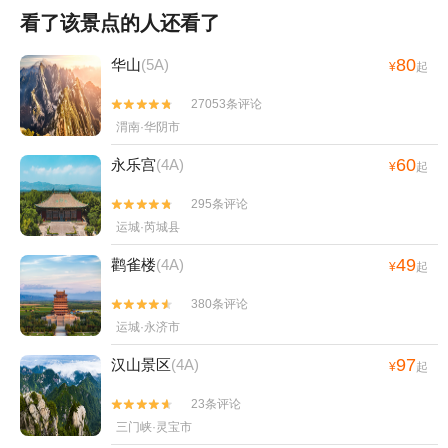
看了该景点的人还看了
80
华山
(5A)
¥
起
27053条评论


渭南·华阴市
60
永乐宫
(4A)
¥
起
295条评论


运城·芮城县
49
鹳雀楼
(4A)
¥
起
380条评论


运城·永济市
97
汉山景区
(4A)
¥
起
23条评论


三门峡·灵宝市