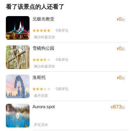
看了该景点的人还看了
0
北极光教堂
¥
起
0条评论


佩尔科森涅米
0
雪橇狗公园
¥
起
0条评论


佩尔科森涅米
0
洛斯托
¥
起
0条评论


索丹屈莱
873
Aurora spot
¥
起
罗瓦涅米