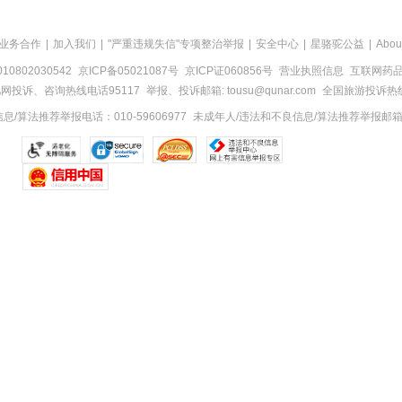
业务合作
|
加入我们
|
"严重违规失信"专项整治举报
|
安全中心
|
星骆驼公益
|
Abou
0802030542
京ICP备05021087号
京ICP证060856号
营业执照信息
互联网药品信
网投诉、咨询热线电话95117
举报、投诉邮箱: tousu@qunar.com
全国旅游投诉热线:
/算法推荐举报电话：010-59606977
未成年人/违法和不良信息/算法推荐举报邮箱：to