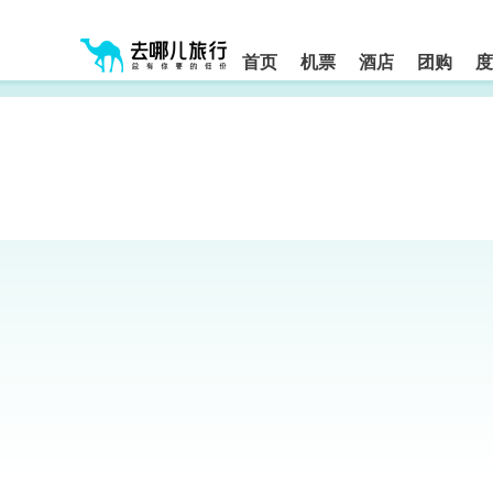
请
提
提
按
示:
示:
shift+enter
您
您
进
首页
机票
酒店
团购
度
入
已
已
去
进
离
哪
入
开
网
网
网
智
能
站
站
导
导
导
盲
航
航
语
音
区,
区
引
本
导
区
模
域
式
含
有
6
个
模
块,
按
下
Tab
键
浏