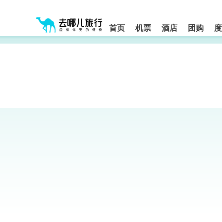
请
提
提
按
示:
示:
shift+enter
您
您
进
首页
机票
酒店
团购
度
入
已
已
去
进
离
哪
入
开
网
网
网
智
能
站
站
导
导
导
盲
航
航
语
音
区,
区
引
本
导
区
模
域
式
含
有
6
个
模
块,
按
下
Tab
键
浏