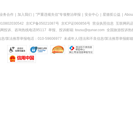
业务合作
|
加入我们
|
"严重违规失信"专项整治举报
|
安全中心
|
星骆驼公益
|
Abou
0802030542
京ICP备05021087号
京ICP证060856号
营业执照信息
互联网药品信
网投诉、咨询热线电话95117
举报、投诉邮箱: tousu@qunar.com
全国旅游投诉热线:
/算法推荐举报电话：010-59606977
未成年人/违法和不良信息/算法推荐举报邮箱：to