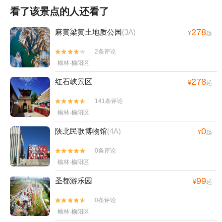
看了该景点的人还看了
278
麻黄梁黄土地质公园
(3A)
¥
起
2条评论


榆林·榆阳区
278
红石峡景区
¥
起
141条评论


榆林·榆阳区
0
陕北民歌博物馆
(4A)
¥
起
0条评论


榆林·榆阳区
99
圣都游乐园
¥
起
0条评论


榆林·榆阳区