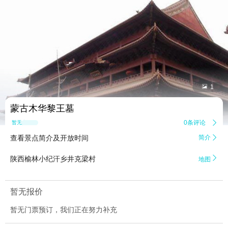


1
蒙古木华黎王墓
0条评论

暂无点评
查看景点简介及开放时间
简介


陕西榆林小纪汗乡井克梁村
地图
暂无报价
暂无门票预订，我们正在努力补充