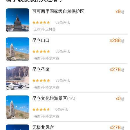
9
可可西里国家级自然保护区
¥
起
62条评论


玉树洲·玉树县
288
昆仑山口
¥
起
53条评论


海西洲·格尔木市
278
昆仑圣泉
¥
起
33条评论


海西洲·格尔木市
0
昆仑文化旅游景区
(4A)
¥
起
0条评论


海西洲·格尔木市
278
无极龙凤宫
¥
起