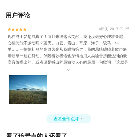
用户评论
精*侠 2017-01-25


现在终于梦想成真了！而且来得这么突然，我还没做好心理准备呢，
心情怎能不激动呢？蓝天、白云、雪山、草原、海子、骏马、牛
羊……一幅幅壮丽的高原风光从我眼前掠过，我的思绪缠绕着歌声随
着喷泉一起在舞动。伴随着歌者饱含深情地用人类嗓音所能达到的最
高音阶唱出的、或者说是喊出的最激动人心的最后一句歌词：“这就是
青藏高原！”

查看全部点评

看了该景点的人还看了