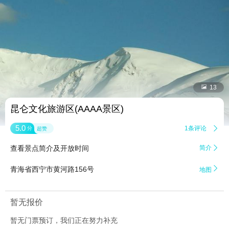


13
昆仑文化旅游区(AAAA景区)
5.0
1条评论

分
超赞
查看景点简介及开放时间
简介


青海省西宁市黄河路156号
地图
暂无报价
暂无门票预订，我们正在努力补充