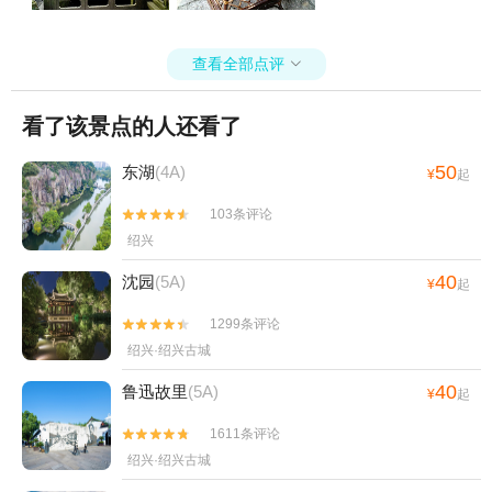
查看全部点评

看了该景点的人还看了
50
东湖
(4A)
¥
起
103条评论


绍兴
40
沈园
(5A)
¥
起
1299条评论


绍兴·绍兴古城
40
鲁迅故里
(5A)
¥
起
1611条评论


绍兴·绍兴古城