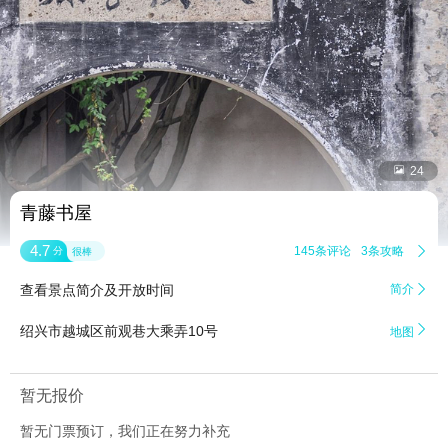


24
青藤书屋
4.7
145条评论
3条攻略

分
很棒
查看景点简介及开放时间
简介


绍兴市越城区前观巷大乘弄10号
地图
暂无报价
暂无门票预订，我们正在努力补充