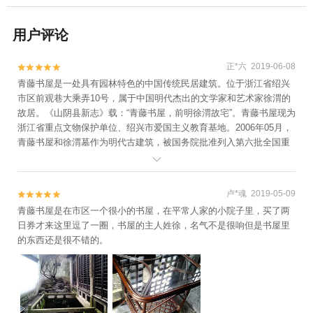
用户评论
正*六 2019-06-08


青藤书屋是一处具有园林特色的中国传统民居建筑。位于浙江省绍兴
市区前观巷大乘弄10号，属于中国明代杰出的文学家和艺术家徐渭的
故居。《山阴县新志》载：“青藤书屋，前明徐渭故宅”。青藤书屋现为
浙江省重点文物保护单位、绍兴市爱国主义教育基地。2006年05月，
青藤书屋和徐渭墓作为明代古建筑，被国务院批准列入第六批全国重
点文物保护单位名单。

卢*魂 2019-05-09


青藤书屋是在市区一个很小的书屋，在平常人家的小院子里，买了两
日券才来这里逗了一圈，书屋的主人姓徐，名气不是很响但是书屋里
的东西还是很不错的。