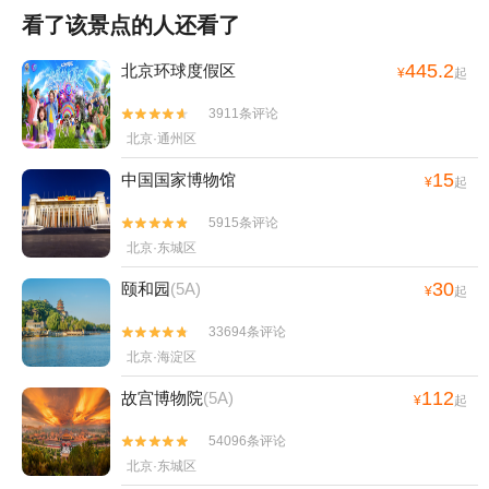
看了该景点的人还看了
445.2
北京环球度假区
¥
起
3911条评论


北京·通州区
15
中国国家博物馆
¥
起
5915条评论


北京·东城区
30
颐和园
(5A)
¥
起
33694条评论


北京·海淀区
112
故宫博物院
(5A)
¥
起
54096条评论


北京·东城区