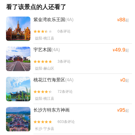
看了该景点的人还看了
88
紫金湾欢乐王国
(4A)
¥
起
0条评论


益阳·桃江县
49.9
宇艺木国
(4A)
¥
起
3条评论


益阳·赫山区
0
桃花江竹海景区
(4A)
¥
起
72条评论


益阳·桃江县
95
长沙方特东方神画
¥
起
603条评论


长沙·宁乡县