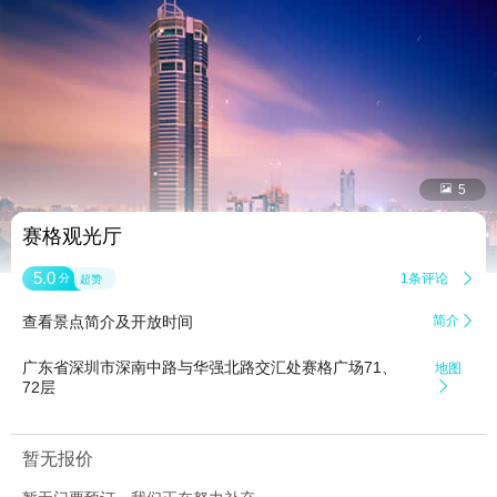


5
赛格观光厅
5.0
1条评论

分
超赞
查看景点简介及开放时间
简介

广东省深圳市深南中路与华强北路交汇处赛格广场71、
地图
72层

暂无报价