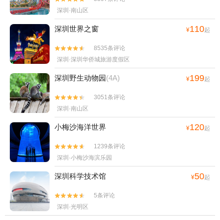
深圳·南山区
110
深圳世界之窗
¥
起
8535条评论


深圳·深圳华侨城旅游度假区
199
深圳野生动物园
(4A)
¥
起
3051条评论


深圳·南山区
120
小梅沙海洋世界
¥
起
1239条评论


深圳·小梅沙海滨乐园
50
深圳科学技术馆
¥
起
5条评论


深圳·光明区