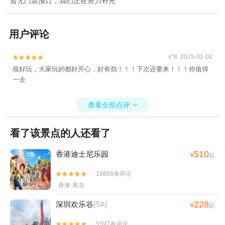
暂无门票预订，我们正在努力补充
用户评论
v*8 2015-01-02


很好玩，大家玩的都好开心，好有劲！！！下次还要来！！！你值得
一去
查看全部点评

看了该景点的人还看了
510
香港迪士尼乐园
¥
起
18868条评论


香港·离岛
228
深圳欢乐谷
(5A)
¥
起
5597条评论

