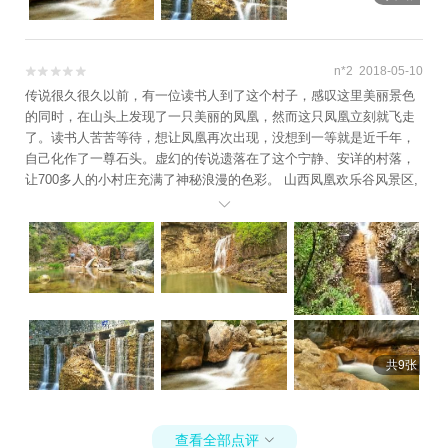
n*2 2018-05-10


传说很久很久以前，有一位读书人到了这个村子，感叹这里美丽景色
的同时，在山头上发现了一只美丽的凤凰，然而这只凤凰立刻就飞走
了。读书人苦苦等待，想让凤凰再次出现，没想到一等就是近千年，
自己化作了一尊石头。虚幻的传说遗落在了这个宁静、安详的村落，
让700多人的小村庄充满了神秘浪漫的色彩。 山西凤凰欢乐谷风景区,
素有“太行屋脊”之称的山西省陵川县东南角，有一处充满原始气息，山

幽水清、潭瀑遍布、奇峰罗列、游鱼浅翔的世外桃源，这就是著名的
凤凰欢乐谷自然风景区。 凤凰欢乐谷主要包括门河大峡谷景区、乌龙
峡及龙峡湖景区、苍龙峡景区三部分，是避暑休闲、生态健身、野外
探险的绝佳去处。
共9张
查看全部点评
