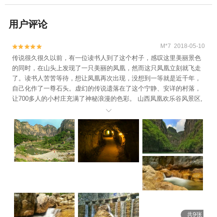
用户评论
M*7 2018-05-10


传说很久很久以前，有一位读书人到了这个村子，感叹这里美丽景色
的同时，在山头上发现了一只美丽的凤凰，然而这只凤凰立刻就飞走
了。读书人苦苦等待，想让凤凰再次出现，没想到一等就是近千年，
自己化作了一尊石头。虚幻的传说遗落在了这个宁静、安详的村落，
让700多人的小村庄充满了神秘浪漫的色彩。 山西凤凰欢乐谷风景区,
素有“太行屋脊”之称的山西省陵川县东南角，有一处充满原始气息，山

幽水清、潭瀑遍布、奇峰罗列、游鱼浅翔的世外桃源，这就是著名的
凤凰欢乐谷自然风景区。 凤凰欢乐谷主要包括门河大峡谷景区、乌龙
峡及龙峡湖景区、苍龙峡景区三部分，是避暑休闲、生态健身、野外
探险的绝佳去处。
共9张