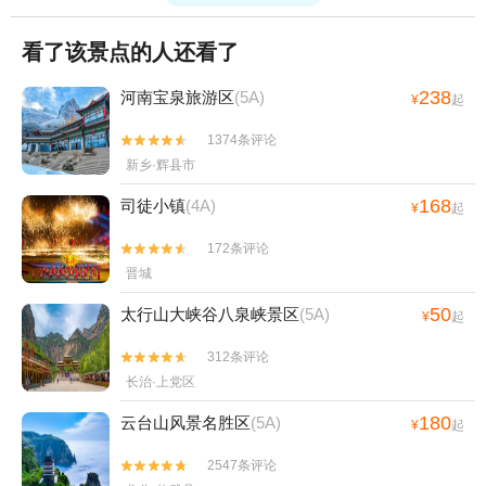
看了该景点的人还看了
238
河南宝泉旅游区
(5A)
¥
起
1374条评论


新乡·辉县市
168
司徒小镇
(4A)
¥
起
172条评论


晋城
50
太行山大峡谷八泉峡景区
(5A)
¥
起
312条评论


长治·上党区
180
云台山风景名胜区
(5A)
¥
起
2547条评论

