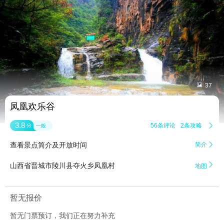


37
凤凰欢乐谷
3.8
56条评论
2条攻略

分
一般
查看景点简介及开放时间
简介


山西省晋城市陵川县夺火乡凤凰村
地图
暂无报价
暂无门票预订，我们正在努力补充