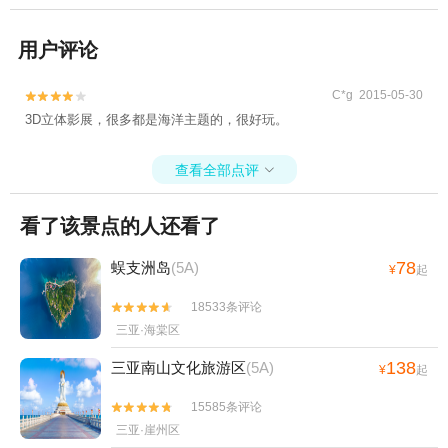
用户评论
C*g 2015-05-30


3D立体影展，很多都是海洋主题的，很好玩。
查看全部点评

看了该景点的人还看了
78
蜈支洲岛
(5A)
¥
起
18533条评论


三亚·海棠区
138
三亚南山文化旅游区
(5A)
¥
起
15585条评论


三亚·崖州区