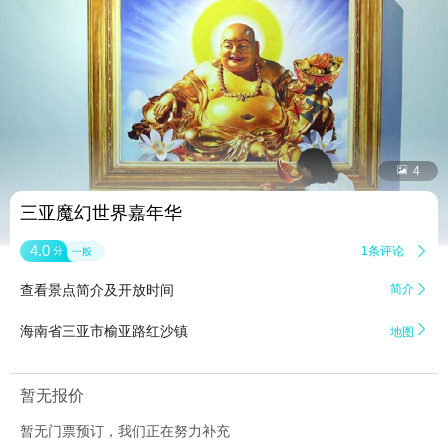


4
三亚魔幻世界嘉年华
4.0
1条评论

分
一般
查看景点简介及开放时间
简介


海南省三亚市榆亚路红沙镇
地图
暂无报价
暂无门票预订，我们正在努力补充