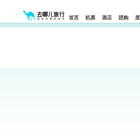
请
提
提
按
示:
示:
shift+enter
您
您
进
首页
机票
酒店
团购
度
入
已
已
去
进
离
哪
入
开
网
网
网
智
能
站
站
导
导
导
盲
航
航
语
音
区,
区
引
本
导
区
模
域
式
含
有
6
个
模
块,
按
下
Tab
键
浏