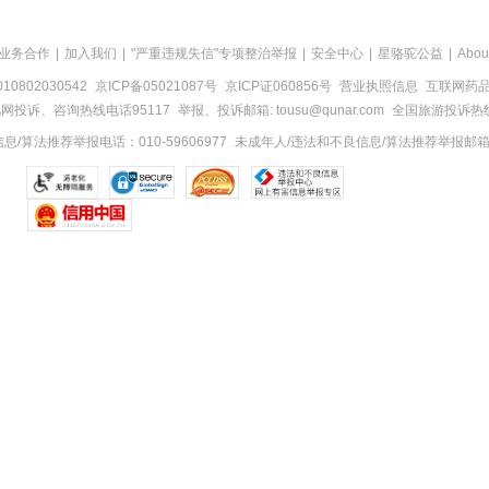
业务合作
|
加入我们
|
"严重违规失信"专项整治举报
|
安全中心
|
星骆驼公益
|
Abou
0802030542
京ICP备05021087号
京ICP证060856号
营业执照信息
互联网药品信
网投诉、咨询热线电话95117
举报、投诉邮箱: tousu@qunar.com
全国旅游投诉热线:
/算法推荐举报电话：010-59606977
未成年人/违法和不良信息/算法推荐举报邮箱：to