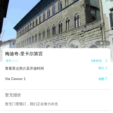


1
梅迪奇-里卡尔第宫
0条评论

暂无点评
查看景点简介及开放时间
简介


Via Cavour 1
地图
暂无报价
暂无门票预订，我们正在努力补充