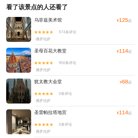
看了该景点的人还看了
125
乌菲兹美术馆
¥
起
574条评论


佛罗伦萨
114
圣母百花大教堂
¥
起
950条评论


佛罗伦萨
68
犹太教大会堂
¥
起
0条评论


佛罗伦萨
114
圣雷帕拉塔地宫
¥
起
0条评论


佛罗伦萨