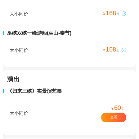
168
大小同价

¥
起
巫峡双峡一峰游船(巫山-奉节)
168
大小同价

¥
起
演出
《归来三峡》实景演艺票
60
¥
起
大小同价
查看