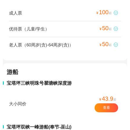
100
成人票

¥
起
50
优待票（儿童/学生）

¥
起
50
老人票（60周岁(含)-64周岁(含)）

¥
起
游船
宝塔坪三峡明珠号瞿塘峡深度游
43.9
¥
起
大小同价
查看
宝塔坪双峡一峰游船(奉节-巫山)