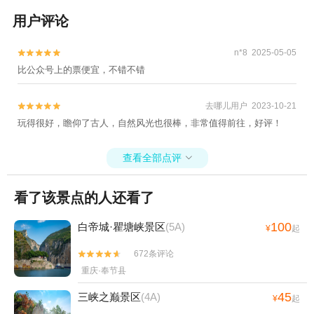
用户评论
n*8 2025-05-05


比公众号上的票便宜，不错不错
去哪儿用户 2023-10-21


玩得很好，瞻仰了古人，自然风光也很棒，非常值得前往，好评！
查看全部点评

看了该景点的人还看了
100
白帝城·瞿塘峡景区
(5A)
¥
起
672条评论


重庆·奉节县
45
三峡之巅景区
(4A)
¥
起