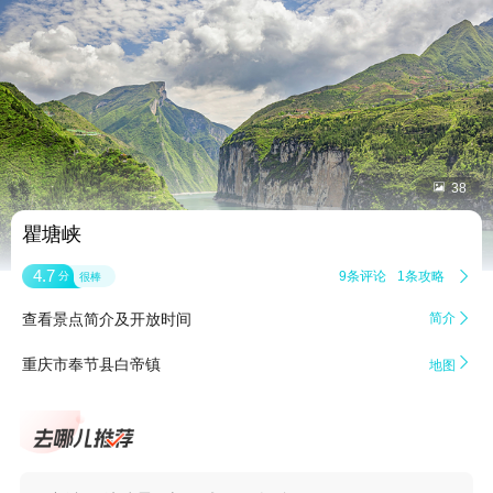


38
瞿塘峡
4.7
9条评论
1条攻略

分
很棒
查看景点简介及开放时间
简介


重庆市奉节县白帝镇
地图