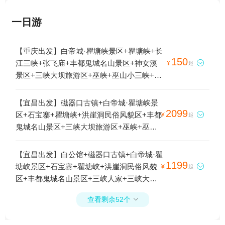
一日游
【重庆出发】白帝城·瞿塘峡景区+瞿塘峡+长
150
江三峡+张飞庙+丰都鬼城名山景区+神女溪

¥
起
景区+三峡大坝旅游区+巫峡+巫山小三峡+神
女峰+巴东雨仙谷景区+天生城+长寿古镇+神
农溪景区+三峡移民纪念馆+三峡之巅景区
【宜昌出发】磁器口古镇+白帝城·瞿塘峡景
+重庆三峡游船+三峡垂直升船机+长江游轮
2099
区+石宝寨+瞿塘峡+洪崖洞民俗风貌区+丰都

¥
起
+夔门+千年巴东一夜回3日游
鬼城名山景区+三峡大坝旅游区+巫峡+巫山
小三峡+神女峰+三峡云巅神女天路景区+李
子坝轻轨站+三峡之巅+三峡垂直升船机+重
【宜昌出发】白公馆+磁器口古镇+白帝城·瞿
庆长江三峡游船2日游
1199
塘峡景区+石宝寨+瞿塘峡+洪崖洞民俗风貌

¥
起
区+丰都鬼城名山景区+三峡人家+三峡大坝
旅游区+巫峡+巫山小三峡+神女峰+李子坝轻
查看剩余52个

轨站+三峡垂直升船机+重庆长江三峡游船5日
游