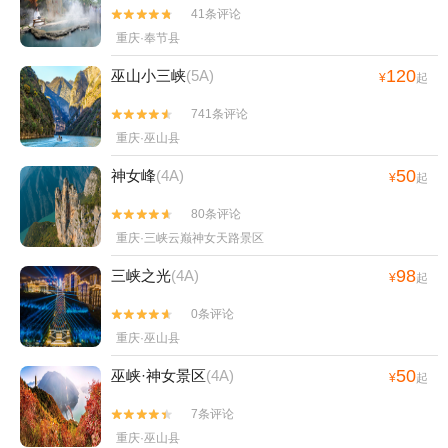
41条评论


重庆·奉节县
120
巫山小三峡
(5A)
¥
起
741条评论


重庆·巫山县
50
神女峰
(4A)
¥
起
80条评论


重庆·三峡云巅神女天路景区
98
三峡之光
(4A)
¥
起
0条评论


重庆·巫山县
50
巫峡·神女景区
(4A)
¥
起
7条评论


重庆·巫山县