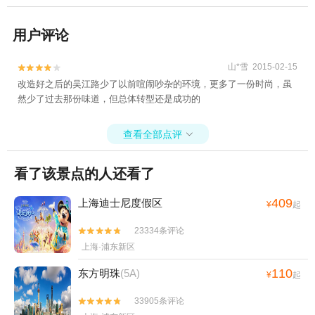
用户评论
山*雪 2015-02-15


改造好之后的吴江路少了以前喧闹吵杂的环境，更多了一份时尚，虽
然少了过去那份味道，但总体转型还是成功的
查看全部点评

看了该景点的人还看了
409
上海迪士尼度假区
¥
起
23334条评论


上海·浦东新区
110
东方明珠
(5A)
¥
起
33905条评论

