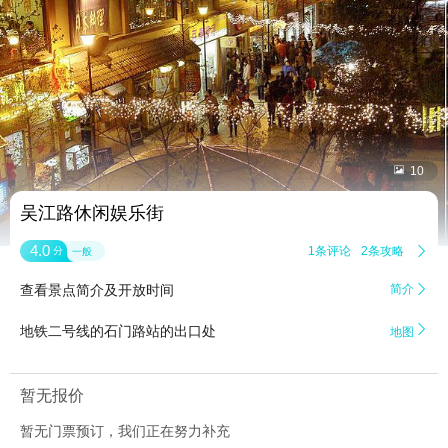


10
吴江路休闲娱乐街
4.0
1条评论
2条攻略

分
一般
查看景点简介及开放时间
简介


地铁二号线的石门路站的出口处
地图
暂无报价
暂无门票预订，我们正在努力补充