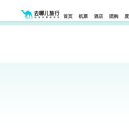
请
提
提
按
示:
示:
shift+enter
您
您
进
首页
机票
酒店
团购
度
入
已
已
去
进
离
哪
入
开
网
网
网
智
能
站
站
导
导
导
盲
航
航
语
音
区,
区
引
本
导
区
模
域
式
含
有
6
个
模
块,
按
下
Tab
键
浏