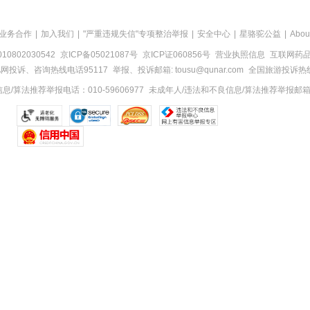
业务合作
|
加入我们
|
"严重违规失信"专项整治举报
|
安全中心
|
星骆驼公益
|
Abou
0802030542
京ICP备05021087号
京ICP证060856号
营业执照信息
互联网药品信
网投诉、咨询热线电话95117
举报、投诉邮箱: tousu@qunar.com
全国旅游投诉热线:
/算法推荐举报电话：010-59606977
未成年人/违法和不良信息/算法推荐举报邮箱：to