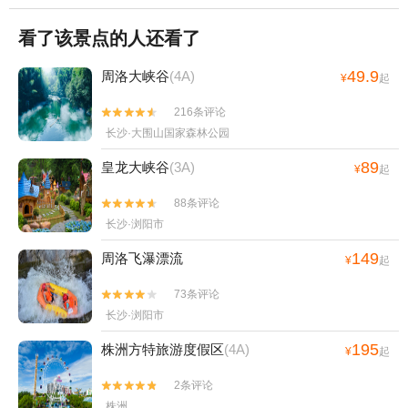
看了该景点的人还看了
49.9
周洛大峡谷
(4A)
¥
起
216条评论


长沙·大围山国家森林公园
89
皇龙大峡谷
(3A)
¥
起
88条评论


长沙·浏阳市
149
周洛飞瀑漂流
¥
起
73条评论


长沙·浏阳市
195
株洲方特旅游度假区
(4A)
¥
起
2条评论


株洲