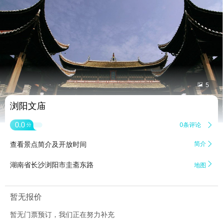


5
浏阳文庙
0.0
0条评论

分
查看景点简介及开放时间
简介


湖南省长沙浏阳市圭斋东路
地图
暂无报价
暂无门票预订，我们正在努力补充