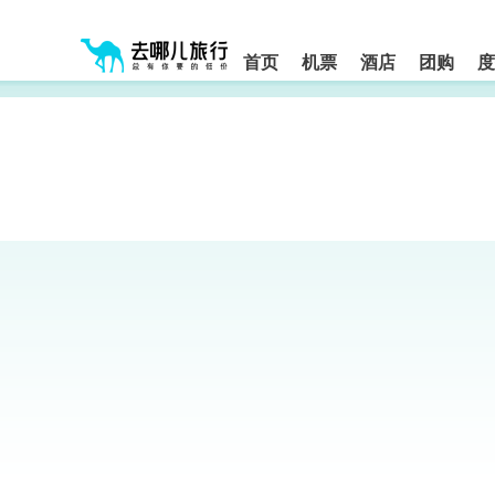
请
提
提
按
示:
示:
shift+enter
您
您
进
首页
机票
酒店
团购
度
入
已
已
去
进
离
哪
入
开
网
网
网
智
能
站
站
导
导
导
盲
航
航
语
音
区,
区
引
本
导
区
模
域
式
含
有
6
个
模
块,
按
下
Tab
键
浏