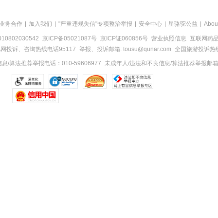
业务合作
|
加入我们
|
"严重违规失信"专项整治举报
|
安全中心
|
星骆驼公益
|
Abou
0802030542
京ICP备05021087号
京ICP证060856号
营业执照信息
互联网药品信
网投诉、咨询热线电话95117
举报、投诉邮箱: tousu@qunar.com
全国旅游投诉热线:
/算法推荐举报电话：010-59606977
未成年人/违法和不良信息/算法推荐举报邮箱：to