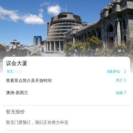


1
议会大厦
0条评论

暂无点评
查看景点简介及开放时间
简介


澳洲-新西兰
地图
暂无报价
暂无门票预订，我们正在努力补充