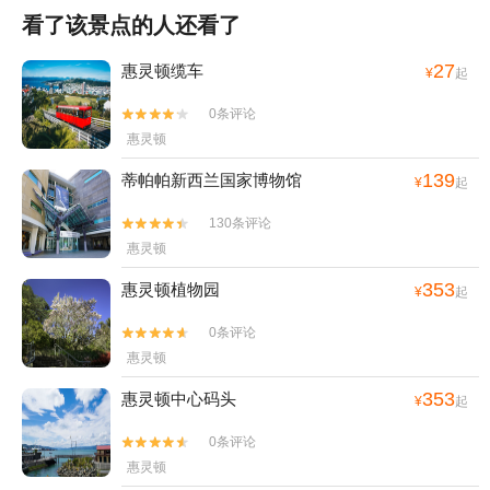
看了该景点的人还看了
27
惠灵顿缆车
¥
起
0条评论


惠灵顿
139
蒂帕帕新西兰国家博物馆
¥
起
130条评论


惠灵顿
353
惠灵顿植物园
¥
起
0条评论


惠灵顿
353
惠灵顿中心码头
¥
起
0条评论


惠灵顿