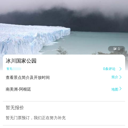


1
冰川国家公园
0条评论

暂无点评
查看景点简介及开放时间
简介


南美洲-阿根廷
地图
暂无报价
暂无门票预订，我们正在努力补充