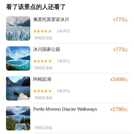
看了该景点的人还看了
773
佩里托莫雷诺冰川
¥
起
0条评论


阿根廷湖县
773
冰川国家公园
¥
起
0条评论


阿根廷湖县
2499
阿根廷湖
¥
起
0条评论


阿根廷湖县
2790
Perito Moreno Glacier Walkways
¥
起
阿根廷湖县