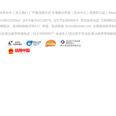
业务合作
|
加入我们
|
"严重违规失信"专项整治举报
|
安全中心
|
星骆驼公益
|
Abou
0802030542
京ICP备05021087号
京ICP证060856号
营业执照信息
互联网药品信
网投诉、咨询热线电话95117
举报、投诉邮箱: tousu@qunar.com
全国旅游投诉热线:
/算法推荐举报电话：010-59606977
未成年人/违法和不良信息/算法推荐举报邮箱：to