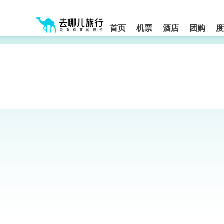
请
提
提
按
示:
示:
shift+enter
您
您
进
首页
机票
酒店
团购
度
入
已
已
去
进
离
哪
入
开
网
网
网
智
能
站
站
导
导
导
盲
航
航
语
音
区,
区
引
本
导
区
模
域
式
含
有
6
个
模
块,
按
下
Tab
键
浏