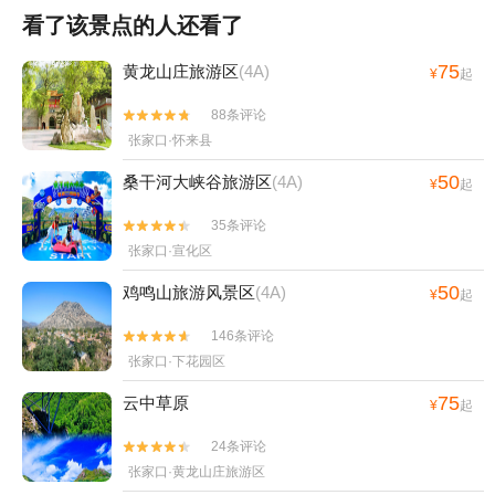
看了该景点的人还看了
75
黄龙山庄旅游区
(4A)
¥
起
88条评论


张家口·怀来县
50
桑干河大峡谷旅游区
(4A)
¥
起
35条评论


张家口·宣化区
50
鸡鸣山旅游风景区
(4A)
¥
起
146条评论


张家口·下花园区
75
云中草原
¥
起
24条评论


张家口·黄龙山庄旅游区