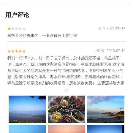
用户评论
w*n 2021-06-14


看抖音还想去来的，一看评价马上改行程
爱*蚁 2019-07-19


我们一行15个人，前一阵子去了獐岛，总体感觉还不错，岛里很干
净，原生态。我们住的这家酒店位置很好，在院里就能看见海 这个海
岛最吸引人的地方就是有一种与世隔绝的感觉，没有特别浓的商业气
息（以前去过别的海岛，海水和环境特别差，变着花样的让你花钱，
獐岛里除了船票没有别的收费项目，所有景点免费） 主要还得给大家
一个建议，不要盲目去獐岛，最好提前预定一个酒店或者名宿，找一

个靠谱的离海近的，最最重要的还得是做饭好吃！这家老板自己有小
渔船 所有的海鲜都现捕现吃，和外边的味道就是不一样，价格还便
宜，超值！还带我们出海打打渔，体验了一次做渔民的感觉！老板和
老板娘超级热情细心，给我们把周边的环境介绍的很具体，特别能聊
得来，就像串亲戚一样，很舒心。对这次旅游和吃住十分满意，尤其
是老板家的饭菜回味无穷！！朋友们都是意犹未尽的离岛，如果不是
着急上班一定多呆几天。不过已经商量好和同事们下个月再来玩～～