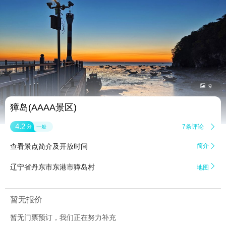


9
獐岛(AAAA景区)
4.2
7条评论

分
一般
查看景点简介及开放时间
简介


辽宁省丹东市东港市獐岛村
地图
暂无报价
暂无门票预订，我们正在努力补充