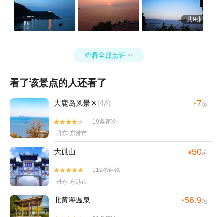
～ 以上给你们做个参考，如果有朋友想来可以联系这家老板娘：1384
共9张
****381
查看全部点评

看了该景点的人还看了
7
大鹿岛风景区
(4A)
¥
起
19条评论


丹东·东港市
50
大孤山
¥
起
119条评论


丹东·东港市
56.9
北黄海温泉
¥
起