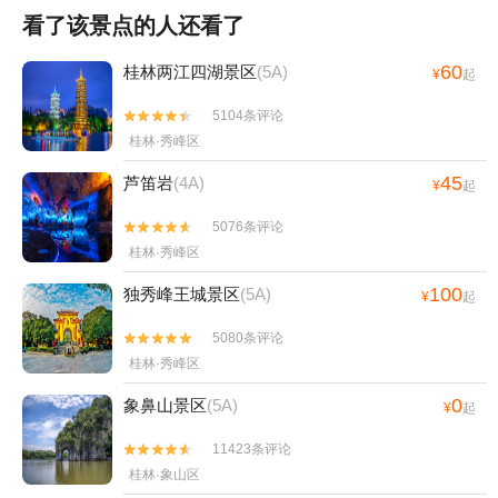
看了该景点的人还看了
60
桂林两江四湖景区
(5A)
¥
起
5104条评论


桂林·秀峰区
45
芦笛岩
(4A)
¥
起
5076条评论


桂林·秀峰区
100
独秀峰王城景区
(5A)
¥
起
5080条评论


桂林·秀峰区
0
象鼻山景区
(5A)
¥
起
11423条评论


桂林·象山区