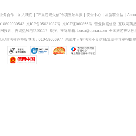
业务合作
|
加入我们
|
"严重违规失信"专项整治举报
|
安全中心
|
星骆驼公益
|
Abou
0802030542
京ICP备05021087号
京ICP证060856号
营业执照信息
互联网药品信
网投诉、咨询热线电话95117
举报、投诉邮箱: tousu@qunar.com
全国旅游投诉热线:
/算法推荐举报电话：010-59606977
未成年人/违法和不良信息/算法推荐举报邮箱：to