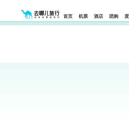
请
提
提
按
示:
示:
shift+enter
您
您
进
首页
机票
酒店
团购
度
入
已
已
去
进
离
哪
入
开
网
网
网
智
能
站
站
导
导
导
盲
航
航
语
音
区,
区
引
本
导
区
模
域
式
含
有
6
个
模
块,
按
下
Tab
键
浏