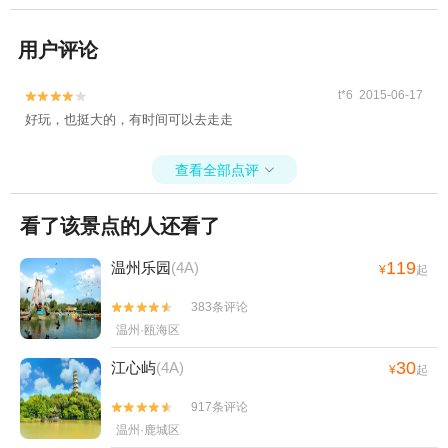
用户评论
t*6 2015-06-17


好玩，也挺大的，有时间可以去走走
查看全部点评

看了该景点的人还看了
119
温州乐园
(4A)
¥
起
383条评论


温州·瓯海区
30
江心屿
(4A)
¥
起
917条评论


温州·鹿城区