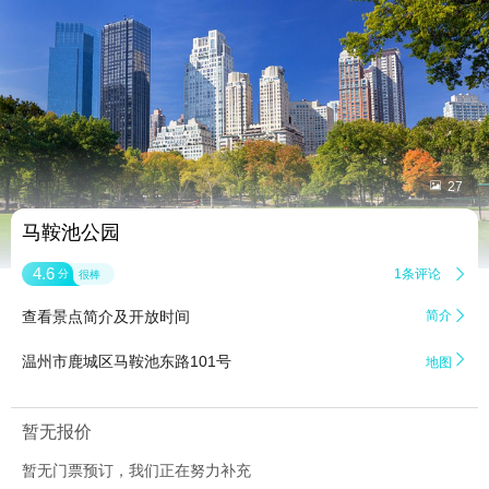


27
马鞍池公园
4.6
1条评论

分
很棒
查看景点简介及开放时间
简介


温州市鹿城区马鞍池东路101号
地图
暂无报价
暂无门票预订，我们正在努力补充