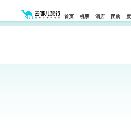
请
提
提
按
示:
示:
shift+enter
您
您
进
首页
机票
酒店
团购
度
入
已
已
去
进
离
哪
入
开
网
网
网
智
能
站
站
导
导
导
盲
航
航
语
音
区,
区
引
本
导
区
模
域
式
含
有
6
个
模
块,
按
下
Tab
键
浏