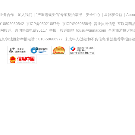
业务合作
|
加入我们
|
"严重违规失信"专项整治举报
|
安全中心
|
星骆驼公益
|
Abou
0802030542
京ICP备05021087号
京ICP证060856号
营业执照信息
互联网药品信
网投诉、咨询热线电话95117
举报、投诉邮箱: tousu@qunar.com
全国旅游投诉热线:
/算法推荐举报电话：010-59606977
未成年人/违法和不良信息/算法推荐举报邮箱：to