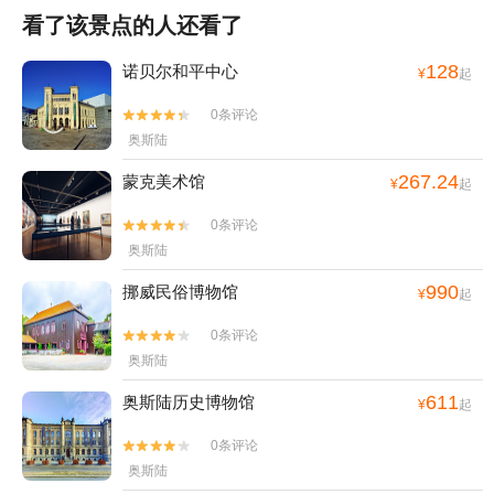
看了该景点的人还看了
128
诺贝尔和平中心
¥
起
0条评论


奥斯陆
267.24
蒙克美术馆
¥
起
0条评论


奥斯陆
990
挪威民俗博物馆
¥
起
0条评论


奥斯陆
611
奥斯陆历史博物馆
¥
起
0条评论


奥斯陆