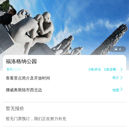


4
福洛格纳公园
0条评论
2条攻略

暂无点评
查看景点简介及开放时间
简介


挪威奥斯陆市西北边
地图
暂无报价
暂无门票预订，我们正在努力补充