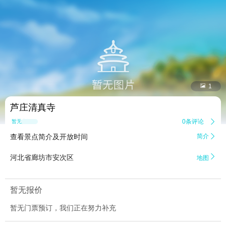


1
芦庄清真寺
0条评论

暂无点评
查看景点简介及开放时间
简介


河北省廊坊市安次区
地图
暂无报价
暂无门票预订，我们正在努力补充