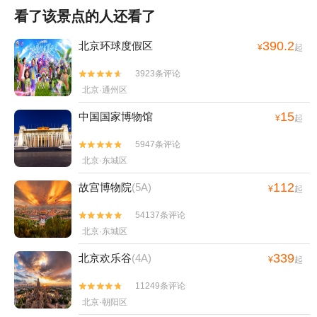
看了该景点的人还看了
390.2
北京环球度假区
¥
起
3923条评论


北京·通州区
15
中国国家博物馆
¥
起
5947条评论


北京·东城区
112
故宫博物院
(5A)
¥
起
54137条评论


北京·东城区
339
北京欢乐谷
(4A)
¥
起
11249条评论


北京·朝阳区