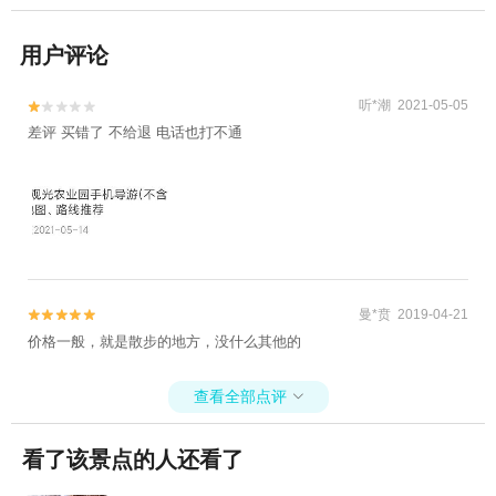
用户评论
听*潮 2021-05-05


差评 买错了 不给退 电话也打不通
曼*贲 2019-04-21


价格一般，就是散步的地方，没什么其他的
查看全部点评

看了该景点的人还看了