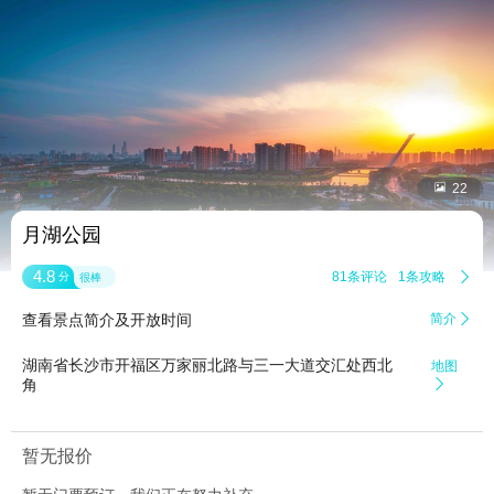


22
月湖公园
4.8
81条评论
1条攻略

分
很棒
查看景点简介及开放时间
简介

湖南省长沙市开福区万家丽北路与三一大道交汇处西北
地图
角

暂无报价