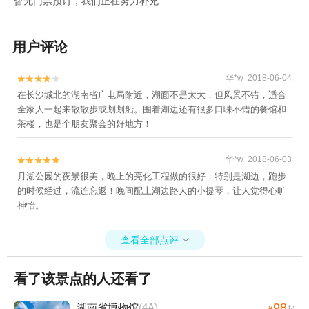
暂无门票预订，我们正在努力补充
用户评论
华*w 2018-06-04


在长沙城北的湖南省广电局附近，湖面不是太大，但风景不错，适合
全家人一起来散散步或划划船。围着湖边还有很多口味不错的餐馆和
茶楼，也是个朋友聚会的好地方！
华*w 2018-06-03


月湖公园的夜景很美，晚上的亮化工程做的很好，特别是湖边，跑步
的时候经过，流连忘返！晚间配上湖边路人的小提琴，让人觉得心旷
神怡。
查看全部点评

看了该景点的人还看了
98
湖南省博物馆
(4A)