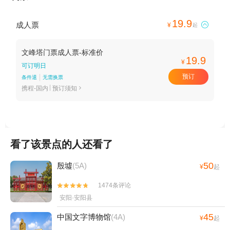
19.9
成人票

¥
起
文峰塔门票成人票-标准价
19.9
¥
可订明日
预订
条件退
无需换票
携程-国内
预订须知

看了该景点的人还看了
50
殷墟
(5A)
¥
起
1474条评论


安阳·安阳县
45
中国文字博物馆
(4A)
¥
起