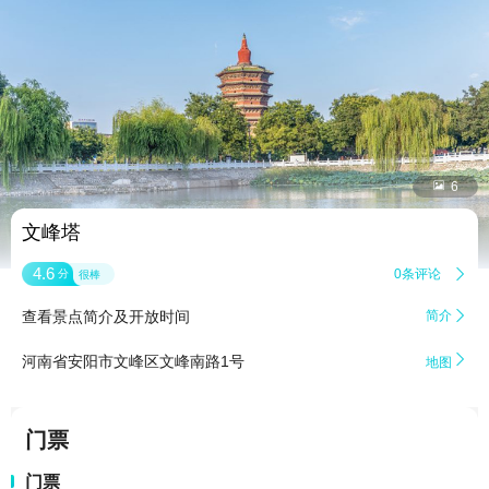


6
文峰塔
4.6
0条评论

分
很棒
查看景点简介及开放时间
简介


河南省安阳市文峰区文峰南路1号
地图
门票
门票