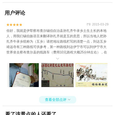
用户评论
t*8 2015-03-29


你好，我就是伊犁察布查尔锡伯自治县孙扎齐牛录乡土生土长的本地
人，用我们锡伯族语言来翻译孙扎齐就是五的意思，所以当地人把孙
扎齐牛录乡统称为（五乡）请把地址路线栏写的清楚一点，到达五乡
靖远寺有三种路线可供参考，第一种路线到达伊宁市可以到伊宁市大
世界坐去察布查尔县的线路车（费用10元路程大概25分钟左右），在
菜市场转坐五乡的出租车?每人五元或者摩的3元就可到达靖远寺。第

二种路线也可在伊宁市大世界直接坐去往67团的线路车（15元路程大
概25分钟）直达，跟司机师傅说到靖远寺没有不知道的！第三种路线
到伊宁市客运站窗口买票坐506公交车（费用6元路程大概50分钟）可
直达！希望光大游客到我的家乡能玩的开心，吃的快乐，跳的嗨皮牛
也哈哈哈....
查看全部点评

看了该景点的人还看了