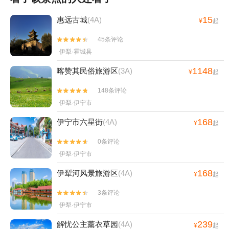
15
惠远古城
(4A)
¥
起
45条评论


伊犁·霍城县
1148
喀赞其民俗旅游区
(3A)
¥
起
148条评论


伊犁·伊宁市
168
伊宁市六星街
(4A)
¥
起
0条评论


伊犁·伊宁市
168
伊犁河风景旅游区
(4A)
¥
起
3条评论


伊犁·伊宁市
239
解忧公主薰衣草园
(4A)
¥
起