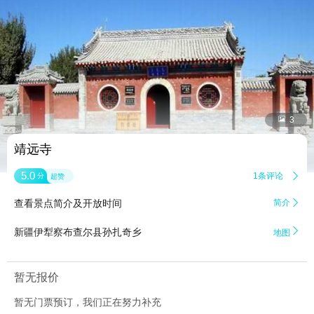


3
靖远寺
5.0
1条评论

分
超赞
查看景点简介及开放时间
简介


新疆伊犁察布查尔县孙扎奇乡
地图
暂无报价
暂无门票预订，我们正在努力补充